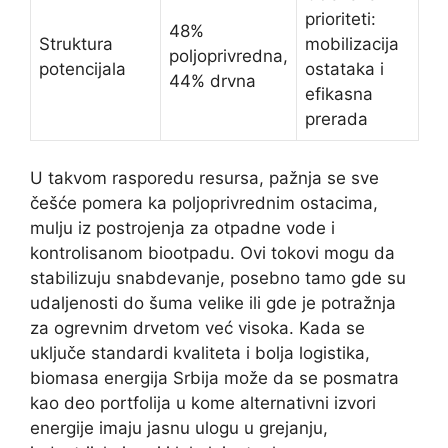
prioriteti:
48%
Struktura
mobilizacija
poljoprivredna,
potencijala
ostataka i
44% drvna
efikasna
prerada
U takvom rasporedu resursa, pažnja se sve
češće pomera ka poljoprivrednim ostacima,
mulju iz postrojenja za otpadne vode i
kontrolisanom biootpadu. Ovi tokovi mogu da
stabilizuju snabdevanje, posebno tamo gde su
udaljenosti do šuma velike ili gde je potražnja
za ogrevnim drvetom već visoka. Kada se
uključe standardi kvaliteta i bolja logistika,
biomasa energija Srbija može da se posmatra
kao deo portfolija u kome alternativni izvori
energije imaju jasnu ulogu u grejanju,