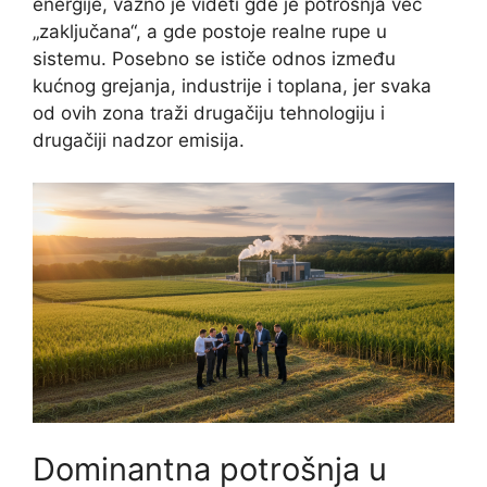
energije, važno je videti gde je potrošnja već
„zaključana“, a gde postoje realne rupe u
sistemu. Posebno se ističe odnos između
kućnog grejanja, industrije i toplana, jer svaka
od ovih zona traži drugačiju tehnologiju i
drugačiji nadzor emisija.
Dominantna potrošnja u