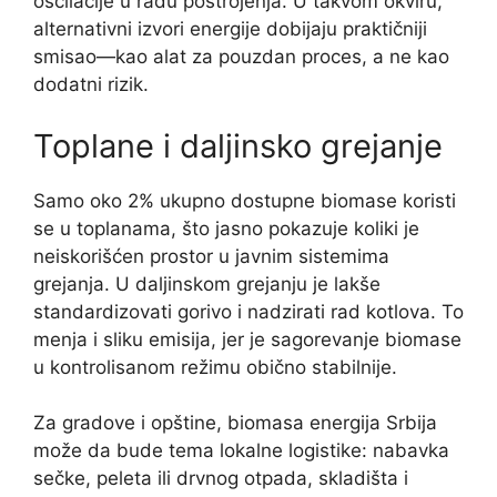
oscilacije u radu postrojenja. U takvom okviru,
alternativni izvori energije dobijaju praktičniji
smisao—kao alat za pouzdan proces, a ne kao
dodatni rizik.
Toplane i daljinsko grejanje
Samo oko 2% ukupno dostupne biomase koristi
se u toplanama, što jasno pokazuje koliki je
neiskorišćen prostor u javnim sistemima
grejanja. U daljinskom grejanju je lakše
standardizovati gorivo i nadzirati rad kotlova. To
menja i sliku emisija, jer je sagorevanje biomase
u kontrolisanom režimu obično stabilnije.
Za gradove i opštine, biomasa energija Srbija
može da bude tema lokalne logistike: nabavka
sečke, peleta ili drvnog otpada, skladišta i