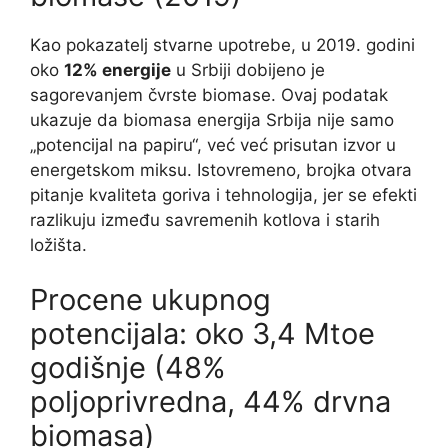
Kao pokazatelj stvarne upotrebe, u 2019. godini
oko
12% energije
u Srbiji dobijeno je
sagorevanjem čvrste biomase. Ovaj podatak
ukazuje da biomasa energija Srbija nije samo
„potencijal na papiru“, već već prisutan izvor u
energetskom miksu. Istovremeno, brojka otvara
pitanje kvaliteta goriva i tehnologija, jer se efekti
razlikuju između savremenih kotlova i starih
ložišta.
Procene ukupnog
potencijala: oko 3,4 Mtoe
godišnje (48%
poljoprivredna, 44% drvna
biomasa)