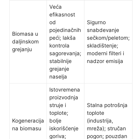
Veća
efikasnost
od
Sigurno
pojedinačnih
snabdevanje
Biomasa u
peći; lakša
sečkom/peletom;
daljinskom
kontrola
skladištenje;
grejanju
sagorevanja;
moderni filteri i
stabilnije
nadzor emisija
grejanje
naselja
Istovremena
proizvodnja
struje i
Stalna potrošnja
toplote;
toplote
Kogeneracija
bolje
(industrija,
na biomasu
iskorišćenje
mreža); stručan
goriva;
pogon; pouzdan