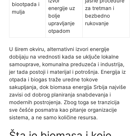
izvor
jasne procedure
biootpada i
energije uz
za tretman i
mulja
bolje
bezbedno
upravljanje
rukovanje
otpadom
U širem okviru, alternativni izvori energije
dobijaju na vrednosti kada se uključe lokalne
samouprave, komunalna preduzeća i industrija,
jer tada postoji i materijal i potrošnja. Energija iz
otpada i biogas traže uredne tokove
sakupljanja, dok biomasa energija Srbija najviše
zavisi od dobrog planiranja snabdevanja i
modernih postrojenja. Zbog toga se tranzicija
sve češće posmatra kao pitanje organizacije
sistema, a ne samo količine resursa.
Šta je biomasa i koje