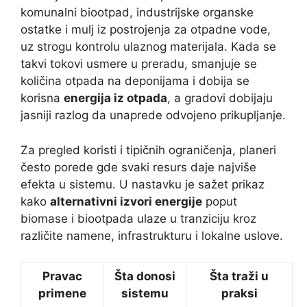
komunalni biootpad, industrijske organske
ostatke i mulj iz postrojenja za otpadne vode,
uz strogu kontrolu ulaznog materijala. Kada se
takvi tokovi usmere u preradu, smanjuje se
količina otpada na deponijama i dobija se
korisna
energija iz otpada
, a gradovi dobijaju
jasniji razlog da unaprede odvojeno prikupljanje.
Za pregled koristi i tipičnih ograničenja, planeri
često porede gde svaki resurs daje najviše
efekta u sistemu. U nastavku je sažet prikaz
kako
alternativni izvori energije
poput
biomase i biootpada ulaze u tranziciju kroz
različite namene, infrastrukturu i lokalne uslove.
Pravac
Šta donosi
Šta traži u
primene
sistemu
praksi