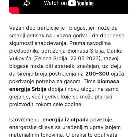
Važan deo tranzicije je i biogas, jer može da
smanji pritisak na uvozna goriva i da doprinese
sigurnosti snabdevanja. Prema navodima
predsednika udruženja Biomasa Srbija, Danka
Vukovića (Zelena Srbija, 22.05.2023), razvoj
biogasa može biti strateški značajan, uz ideju
da širenje broja postrojenja na
200–300
ojača
pokrivanje potreba za gasom. Time
biomasa
energija Srbija
dobija i novu ulogu: ne samo
grejanje, već i gorivo koje se može planski
proizvoditi tokom cele godine.
Istovremeno,
energija iz otpada
povezuje
energetske ciljeve sa uređenijim upravljanjem
materijalnim tokovima. U praksi to obuhvata