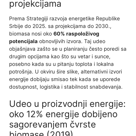
projekcijama
Prema Strategiji razvoja energetike Republike
Srbije do 2025. sa projekcijama do 2030.,
biomasa nosi oko
60% raspoloživog
potencijala
obnovljivih izvora. Taj udeo
objašnjava zašto se u planiranju često poredi sa
drugim opcijama kao što su vetar i sunce,
posebno kada su u pitanju toplota i lokalna
potrošnja. U okviru šire slike, alternativni izvori
energije dobijaju smisao tek kada se uporede
dostupnost, logistika i stabilnost snabdevanja.
Udeo u proizvodnji energije:
oko 12% energije dobijeno
sagorevanjem čvrste
biomase (2019)