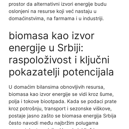
prostor da alternativni izvori energije budu
oslonjeni na resurse koji već nastaju u
domaćinstvima, na farmama i u industriji.
biomasa kao izvor
energije u Srbiji:
raspoloživost i ključni
pokazatelji potencijala
U domaćim bilansima obnovljivih resursa,
biomasa kao izvor energije se vidi kroz šume,
polja i tokove biootpada. Kada se podaci prate
kroz potrošnju, transport i sezonske viškove,
postaje jasno zašto se biomasa energija Srbija
često navodi među najbržim polugama