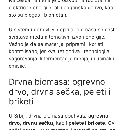
Najčešća namena je proizvodnja toplote i/ili
električne energije, ali i pogonsko gorivo, kao
što su biogas i biometan.
U sistemu obnovljivih opcija, biomasa se često
svrstava među alternativni izvori energije.
Važno je da se materijal pripremi i koristi
kontrolisano, jer kvalitet goriva i tehnologija
sagorevanja ili fermentacije menjaju i učinak i
emisije.
Drvna biomasa: ogrevno
drvo, drvna sečka, peleti i
briketi
U Srbiji, drvna biomasa obuhvata
ogrevno
drvo
,
drvnu sečku
, kao i
pelete i brikete
. Ovi