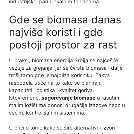
industrijskoj pari i lokalnim toplanama.
Gde se biomasa danas
najviše koristi i gde
postoji prostor za rast
U praksi, biomasa energija Srbija se najčešće
vezuje za grejanje, jer se čvrsta biomasa i dalje
troši tamo gde je najbliža korisniku. Takva
raspodela utiče na to kako se planiraju
kapaciteti, logistika i kvalitet goriva.
Istovremeno,
sagorevanje biomase
u rasutim,
malim ložištima donosi drugačije izazove nego u
većim, kontrolisanim sistemima.
U priči o tome kako se šire alternativni izvori