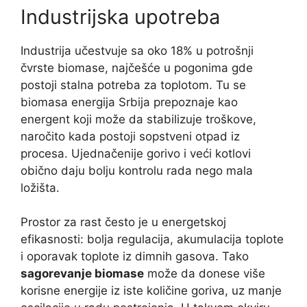
Industrijska upotreba
Industrija učestvuje sa oko 18% u potrošnji
čvrste biomase, najčešće u pogonima gde
postoji stalna potreba za toplotom. Tu se
biomasa energija Srbija prepoznaje kao
energent koji može da stabilizuje troškove,
naročito kada postoji sopstveni otpad iz
procesa. Ujednačenije gorivo i veći kotlovi
obično daju bolju kontrolu rada nego mala
ložišta.
Prostor za rast često je u energetskoj
efikasnosti: bolja regulacija, akumulacija toplote
i oporavak toplote iz dimnih gasova. Tako
sagorevanje biomase
može da donese više
korisne energije iz iste količine goriva, uz manje