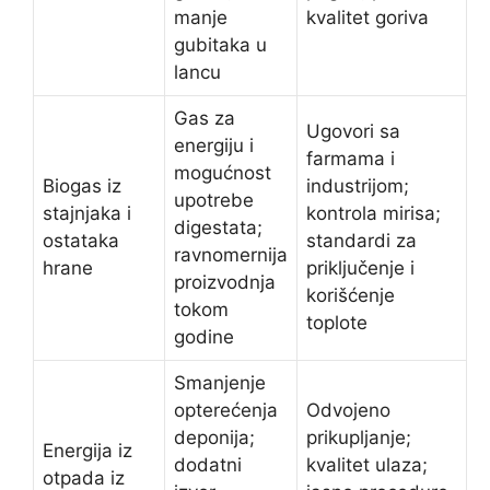
manje
kvalitet goriva
gubitaka u
lancu
Gas za
Ugovori sa
energiju i
farmama i
mogućnost
Biogas iz
industrijom;
upotrebe
stajnjaka i
kontrola mirisa;
digestata;
ostataka
standardi za
ravnomernija
hrane
priključenje i
proizvodnja
korišćenje
tokom
toplote
godine
Smanjenje
opterećenja
Odvojeno
deponija;
prikupljanje;
Energija iz
dodatni
kvalitet ulaza;
otpada iz