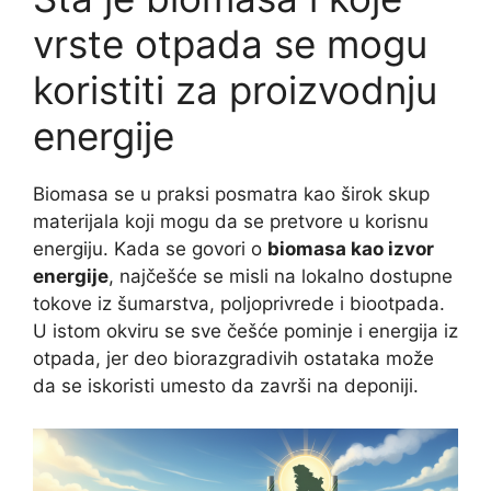
vrste otpada se mogu
koristiti za proizvodnju
energije
Biomasa se u praksi posmatra kao širok skup
materijala koji mogu da se pretvore u korisnu
energiju. Kada se govori o
biomasa kao izvor
energije
, najčešće se misli na lokalno dostupne
tokove iz šumarstva, poljoprivrede i biootpada.
U istom okviru se sve češće pominje i energija iz
otpada, jer deo biorazgradivih ostataka može
da se iskoristi umesto da završi na deponiji.