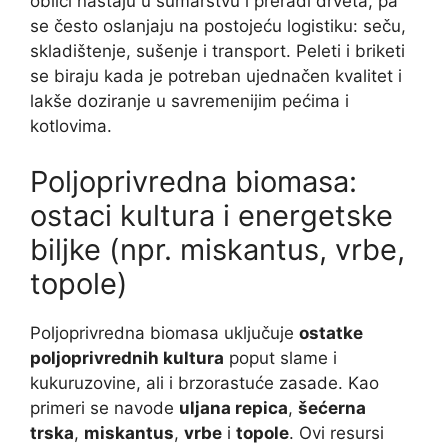
oblici nastaju u šumarstvu i preradi drveta, pa
se često oslanjaju na postojeću logistiku: seču,
skladištenje, sušenje i transport. Peleti i briketi
se biraju kada je potreban ujednačen kvalitet i
lakše doziranje u savremenijim pećima i
kotlovima.
Poljoprivredna biomasa:
ostaci kultura i energetske
biljke (npr. miskantus, vrbe,
topole)
Poljoprivredna biomasa uključuje
ostatke
poljoprivrednih kultura
poput slame i
kukuruzovine, ali i brzorastuće zasade. Kao
primeri se navode
uljana repica
,
šećerna
trska
,
miskantus
,
vrbe
i
topole
. Ovi resursi