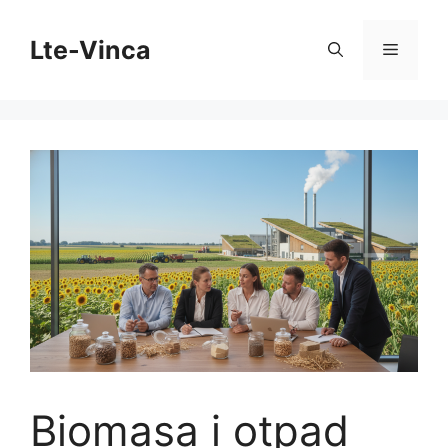
Skip
to
Lte-Vinca
Menu
content
Biomasa i otpad