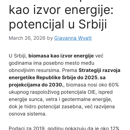
kao izvor energije:
potencijal u Srbiji
March 26, 2026
by
Giavanna Wyatt
U Srbiji,
biomasa kao izvor energije
već
godinama ima posebno mesto među
obnovljivim resursima. Prema
Strategiji razvoja
energetike Republike Srbije do 2025. sa
projekcijama do 2030.
, biomasa nosi oko 60%
ukupnog raspoloživog potencijala OIE, ispred
energije sunca, vetra i geotermalne energije,
dok je hidro potencijal zasebna, već razvijena
osnova sistema.
Podaci za 2019. godinu pokazuju da je oko 12%