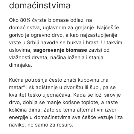
domaćinstvima
Oko 80% čvrste biomase odlazi na
domaćinstva, uglavnom za grejanje. Najčešće
gorivo je ogrevno drvo, a kao najzastupljenije
vrste u Srbiji navode se bukva i hrast. U takvim
uslovima,
sagorevanje biomase
zavisi od
vlažnosti drveta, načina loženja i stanja
dimnjaka.
Kućna potrošnja često znači kupovinu „na
metar“ i skladištenje u dvorištu ili šupi, pa se
kvalitet teško ujednačava. Kada se loži sirovije
drvo, dobija se manje korisne toplote, a raste i
količina dima. Zato se tema alternativni izvori
energije u domaćinstvima sve češće vezuje i za
navike, ne samo za resurs.