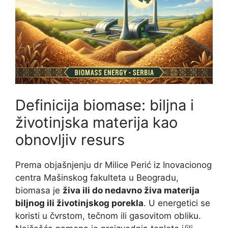
Definicija biomase: biljna i
životinjska materija kao
obnovljiv resurs
Prema objašnjenju dr Milice Perić iz Inovacionog
centra Mašinskog fakulteta u Beogradu,
biomasa je
živa ili do nedavno živa materija
biljnog ili životinjskog porekla
. U energetici se
koristi u čvrstom, tečnom ili gasovitom obliku.