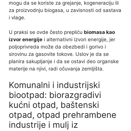
mogu da se koriste za grejanje, kogeneraciju ili
za proizvodnju biogasa, u zavisnosti od sastava
i vlage.
U praksi se ovde često prepliću
biomasa kao
izvor energije
i alternativni izvori energije, jer
poljoprivreda može da obezbedi i gorivo i
sirovinu za gasovite tokove. Uslov je da se
planira sakupljanje i da se ostavi deo organske
materije na njivi, radi očuvanja zemljišta.
Komunalni i industrijski
biootpad: biorazgradivi
kućni otpad, baštenski
otpad, otpad prehrambene
industrije i mulj iz