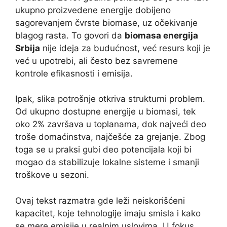
ukupno proizvedene energije dobijeno
sagorevanjem čvrste biomase, uz očekivanje
blagog rasta. To govori da
biomasa energija
Srbija
nije ideja za budućnost, već resurs koji je
već u upotrebi, ali često bez savremene
kontrole efikasnosti i emisija.
Ipak, slika potrošnje otkriva strukturni problem.
Od ukupno dostupne energije u biomasi, tek
oko 2% završava u toplanama, dok najveći deo
troše domaćinstva, najčešće za grejanje. Zbog
toga se u praksi gubi deo potencijala koji bi
mogao da stabilizuje lokalne sisteme i smanji
troškove u sezoni.
Ovaj tekst razmatra gde leži neiskorišćeni
kapacitet, koje tehnologije imaju smisla i kako
se mere emisije u realnim uslovima. U fokus