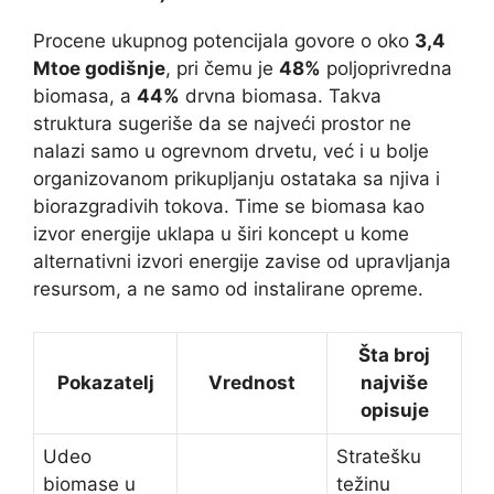
Procene ukupnog potencijala govore o oko
3,4
Mtoe godišnje
, pri čemu je
48%
poljoprivredna
biomasa, a
44%
drvna biomasa. Takva
struktura sugeriše da se najveći prostor ne
nalazi samo u ogrevnom drvetu, već i u bolje
organizovanom prikupljanju ostataka sa njiva i
biorazgradivih tokova. Time se biomasa kao
izvor energije uklapa u širi koncept u kome
alternativni izvori energije zavise od upravljanja
resursom, a ne samo od instalirane opreme.
Šta broj
Pokazatelj
Vrednost
najviše
opisuje
Udeo
Stratešku
biomase u
težinu