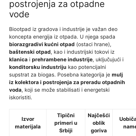
postrojenja za otpadne
vode
Biootpad iz gradova i industrije je važan deo
koncepta energija iz otpada. U njega spada
biorazgradivi kućni otpad
(ostaci hrane),
baštenski otpad
, kao i industrijski tokovi iz
klanicа
i
prehrambene industrije
, uključujući i
konditorsku industriju
kao potencijalni
supstrat za biogas. Posebna kategorija je
mulj
iz kolektora i postrojenja za preradu otpadnih
voda
, koji se može stabilisati i energetski
iskoristiti.
Tipični
Najčešći
Izvor
Uobič
primeri u
oblik
materijala
nam
Srbiji
goriva