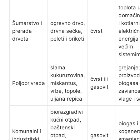
toplota 
domaćin
Šumarstvo i
ogrevno drvo,
i kotlar
prerada
drvna sečka,
čvrst
električ
drveta
peleti i briketi
energija
većim
sistemi
slama,
grejanje;
kukuruzovina,
proizvod
čvrst ili
Poljoprivreda
miskantus,
biogasa
gasovit
vrbe, topole,
zavisnos
uljana repica
vlage i 
biorazgradivi
kućni otpad,
biogas i
baštenski
Komunalni i
kogenera
otpad,
gasovit
industrijski
smanjen