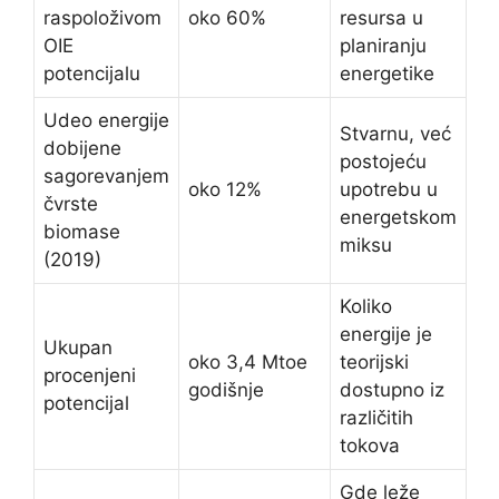
raspoloživom
oko 60%
resursa u
OIE
planiranju
potencijalu
energetike
Udeo energije
Stvarnu, već
dobijene
postojeću
sagorevanjem
oko 12%
upotrebu u
čvrste
energetskom
biomase
miksu
(2019)
Koliko
energije je
Ukupan
oko 3,4 Mtoe
teorijski
procenjeni
godišnje
dostupno iz
potencijal
različitih
tokova
Gde leže