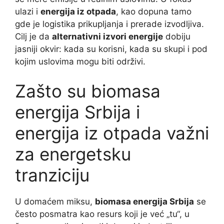
ulazi i
energija iz otpada
, kao dopuna tamo
gde je logistika prikupljanja i prerade izvodljiva.
Cilj je da
alternativni izvori energije
dobiju
jasniji okvir: kada su korisni, kada su skupi i pod
kojim uslovima mogu biti održivi.
Zašto su biomasa
energija Srbija i
energija iz otpada važni
za energetsku
tranziciju
U domaćem miksu,
biomasa energija Srbija
se
često posmatra kao resurs koji je već „tu“, u