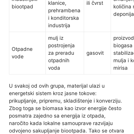
klanice,
ili čvrst
biootpad
količina
prehrambena
deponij
i konditorska
industrija
mulj iz
proizvod
postrojenja
biogasa
Otpadne
za preradu
gasovit
stabiliza
vode
otpadnih
mulja i k
voda
mirisa
U svakoj od ovih grupa, materijal ulazi u
energetski sistem kroz jasne tokove:
prikupljanje, pripremu, skladištenje i konverziju.
Zbog toga se biomasa kao izvor energije često
posmatra zajedno sa energija iz otpada,
naročito kada lokalne samouprave razvijaju
odvojeno sakupljanje biootpada. Tako se otvara